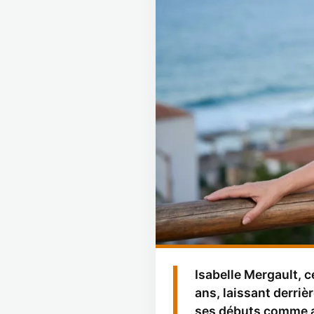
Isabelle Mergault, c
ans, laissant derriè
ses débuts comme ac