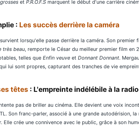
 grosses
et
P.R.O.F.S
marquent le début d'une carrière ciném
plie :
Les succès derrière la caméra
 survient lorsqu'elle passe derrière la caméra. Son premier f
e très beau
, remporte le César du meilleur premier film en 
otables, telles que
Enfin veuve
et
Donnant Donnant
. Mergau
 qui lui sont propres, capturant des tranches de vie emprein
es têtes
: L'empreinte indélébile à la radio
ntente pas de briller au cinéma. Elle devient une voix inco
TL. Son franc-parler, associé à une grande autodérision, la
r. Elle crée une connivence avec le public, grâce à son hu