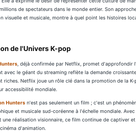
lle a exprimé le désir de représenter cette culture de man
millions de spectateurs dans le monde entier. Son approc
n visuelle et musicale, montre à quel point les histoires lo
sion de l'Univers K-pop
Hunters
, déjà confirmée par Netflix, promet d'approfondir l'
iat avec le géant du streaming reflète la demande croissan
nt riches. Netflix joue un rôle clé dans la promotion de la K
ur accessibilité mondiale.
n Hunters
n'est pas seulement un film ; c'est un phénomèn
phique et musicale sud-coréenne à l'échelle mondiale. Avec
une réalisation visionnaire, ce film continue de captiver et 
 cinéma d'animation.