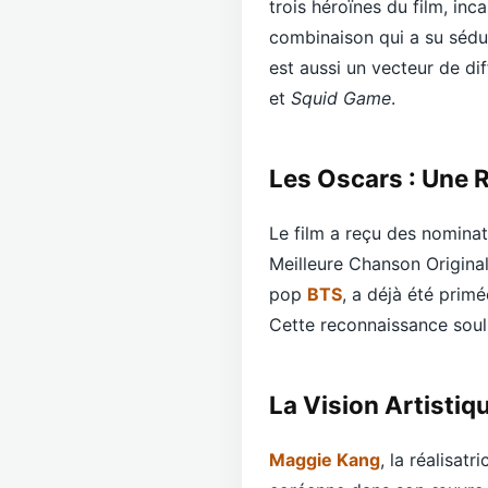
trois héroïnes du film, in
combinaison qui a su sédui
est aussi un vecteur de di
et
Squid Game
.
Les Oscars : Une 
Le film a reçu des nominat
Meilleure Chanson Original
pop
BTS
, a déjà été pri
Cette reconnaissance souli
La Vision Artisti
Maggie Kang
, la réalisat