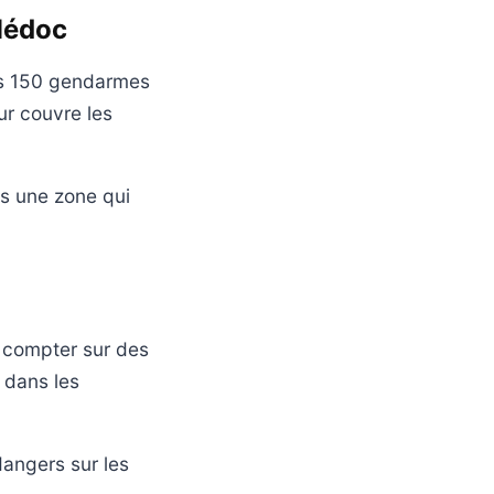
Médoc
es 150 gendarmes
ur couvre les
ns une zone qui
 compter sur des
 dans les
 dangers sur les