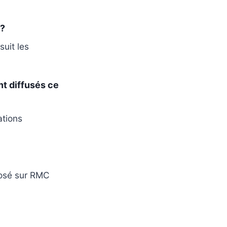
 ?
uit les
t diffusés ce
ations
osé sur RMC