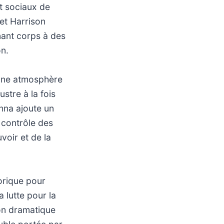
et sociaux de
et Harrison
nnant corps à des
on.
 une atmosphère
ustre à la fois
onna ajoute un
 contrôle des
voir et de la
orique pour
a lutte pour la
ion dramatique