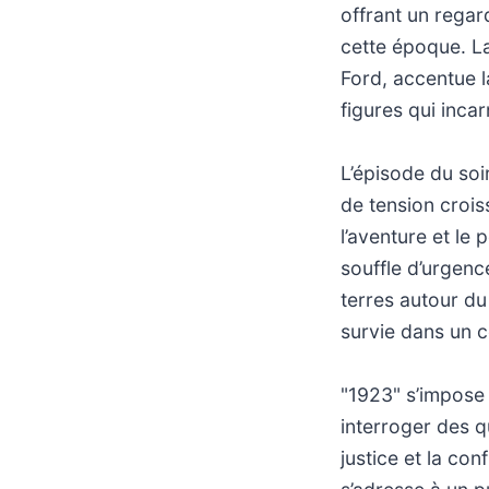
offrant un regar
cette époque. La
Ford, accentue l
figures qui inca
L’épisode du soi
de tension croiss
l’aventure et le
souffle d’urgenc
terres autour du
survie dans un co
"1923" s’impose 
interroger des qu
justice et la co