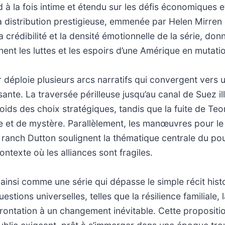
d à la fois intime et étendu sur les défis économiques 
 distribution prestigieuse, emmenée par Helen Mirren 
a crédibilité et la densité émotionnelle de la série, do
rnent les luttes et les espoirs d’une Amérique en mutati
r déploie plusieurs arcs narratifs qui convergent vers
ante. La traversée périlleuse jusqu’au canal de Suez ill
 poids des choix stratégiques, tandis que la fuite de Te
e et de mystère. Parallèlement, les manœuvres pour le
 ranch Dutton soulignent la thématique centrale du pou
ntexte où les alliances sont fragiles.
ainsi comme une série qui dépasse le simple récit hist
estions universelles, telles que la résilience familiale, l
nfrontation à un changement inévitable. Cette proposit