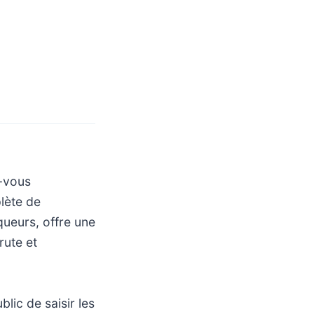
z-vous
lète de
queurs, offre une
rute et
blic de saisir les