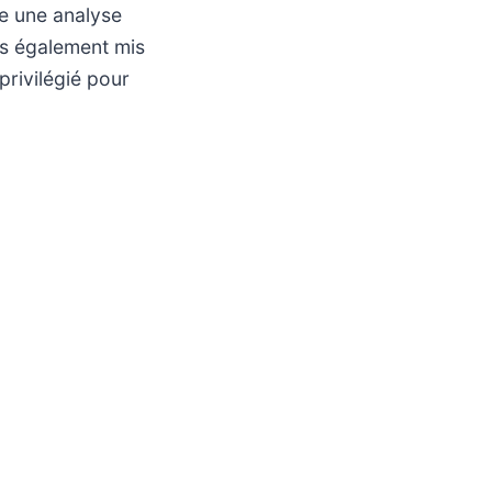
se une analyse
is également mis
rivilégié pour