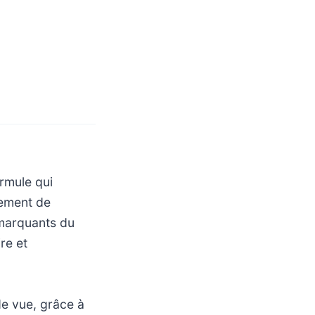
rmule qui
lement de
s marquants du
re et
de vue, grâce à