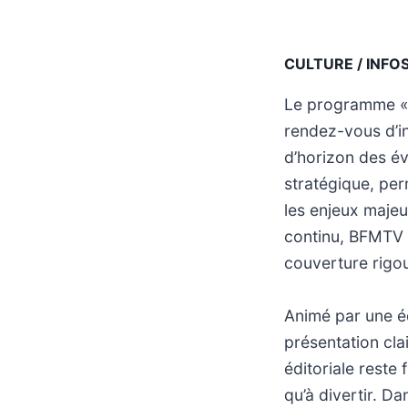
CULTURE / INFO
Le programme « 
rendez-vous d’in
d’horizon des év
stratégique, perm
les enjeux majeu
continu, BFMTV m
couverture rigou
Animé par une é
présentation clai
éditoriale reste 
qu’à divertir. D