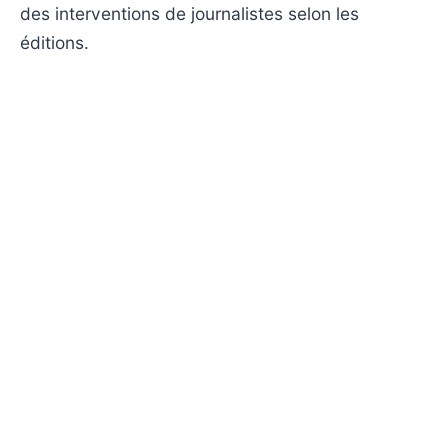
des interventions de journalistes selon les
éditions.
Questions fréquentes
À quelle heure est diffusé 20h BFM ce soir ?
20h BFM est diffusé ce soir à 20h00 sur BFMTV.
Quel est le genre de 20h BFM ?
Il s'agit d'un programme d'information, au format
journal télévisé.
Programme du samedi 27 juin 2026