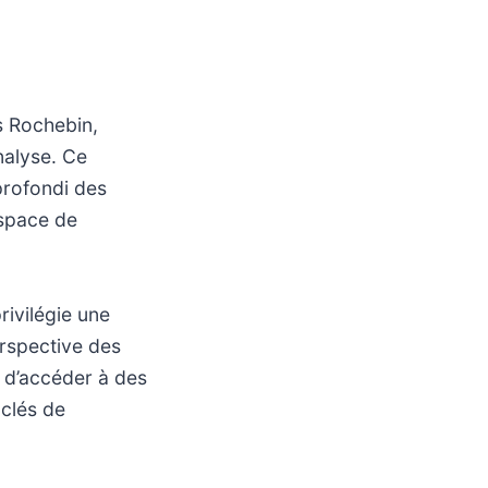
s Rochebin,
nalyse. Ce
profondi des
espace de
rivilégie une
erspective des
x d’accéder à des
 clés de