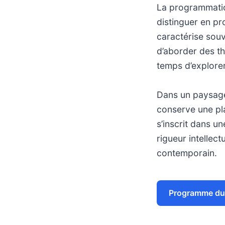
La programmatio
distinguer en pr
caractérise souv
d’aborder des t
temps d’explorer
Dans un paysage
conserve une pla
s’inscrit dans un
rigueur intellec
contemporain.
Programme du