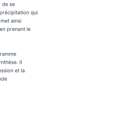
I de se
précipitation qui
rmet ainsi
en prenant le
ogramme
nthèse. Il
ession et la
nde