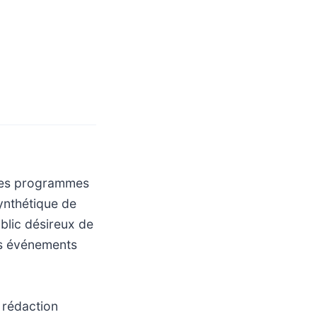
n des programmes
synthétique de
ublic désireux de
des événements
 rédaction