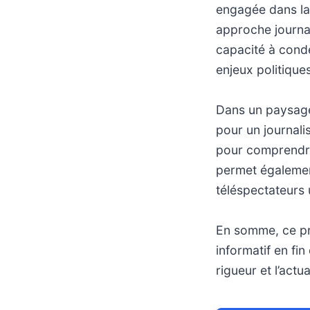
engagée dans la v
approche journal
capacité à conde
enjeux politiqu
Dans un paysage
pour un journali
pour comprendre
permet également
téléspectateurs 
En somme, ce pr
informatif en fin 
rigueur et l’actu