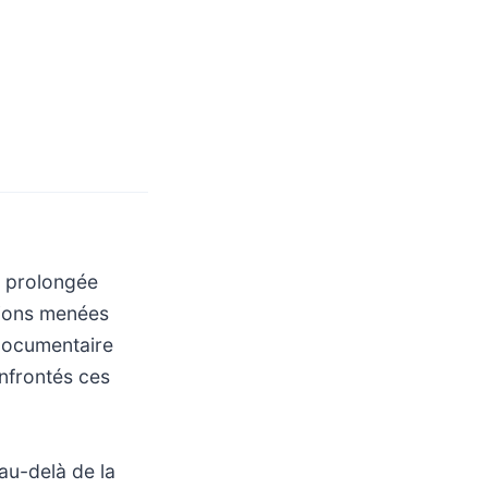
n prolongée
tions menées
 documentaire
onfrontés ces
 au-delà de la