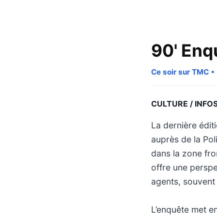
90' Enq
Ce soir sur TMC
• 
CULTURE / INFO
La dernière édi
auprès de la Pol
dans la zone fro
offre une perspe
agents, souvent 
L’enquête met en