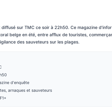
t diffusé sur TMC ce soir à 22h50. Ce magazine d'info
ttoral belge en été, entre afflux de touristes, commerça
igilance des sauveteurs sur les plages.
C
2h50
azine d'enquête
istes, arnaques et sauveteurs
TF1+