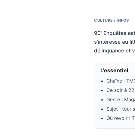
CULTURE / INFOS
90' Enquêtes es
s'intéresse au li
délinquance et v
L'essentiel
Chaîne : TM
Ce soir à 2
Genre : Mag
Sujet : tour
Où revoir : 