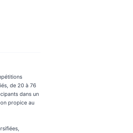
mpétitions
iés, de 20 à 76
icipants dans un
ion propice au
sifiées,