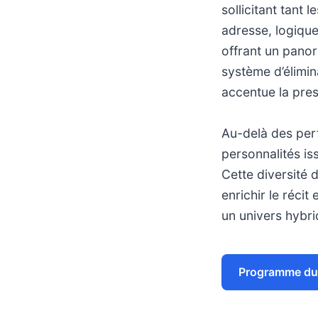
sollicitant tant 
adresse, logique
offrant un pano
système d’élimin
accentue la press
Au-delà des perf
personnalités is
Cette diversité d
enrichir le réci
un univers hybri
Programme du 