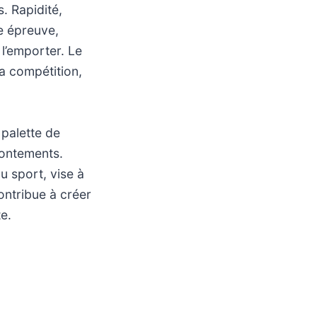
s. Rapidité,
de épreuve,
l’emporter. Le
la compétition,
 palette de
rontements.
u sport, vise à
contribue à créer
e.