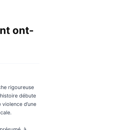
nt ont-
che rigoureuse
’histoire débute
e violence d’une
cale.
 présumé, à