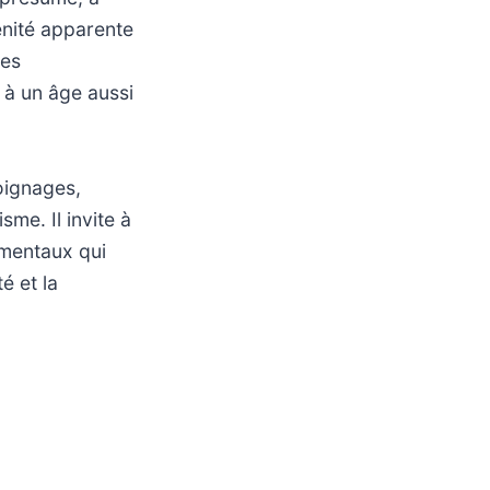
énité apparente
mes
 à un âge aussi
oignages,
sme. Il invite à
nementaux qui
é et la