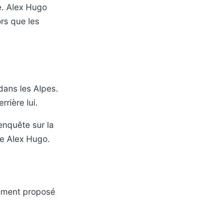
e. Alex Hugo
ors que les
 dans les Alpes.
rière lui.
enquête sur la
rie Alex Hugo.
lement proposé