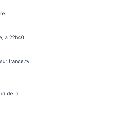
re.
e, à 22h40.
sur france.tv,
nd de la