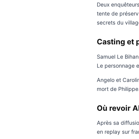
Deux enquêteurs 
tente de préserve
secrets du villa
Casting et 
Samuel Le Bihan i
Le personnage est
Angelo et Caroli
mort de Philippe.
Où revoir A
Après sa diffusi
en replay sur fra