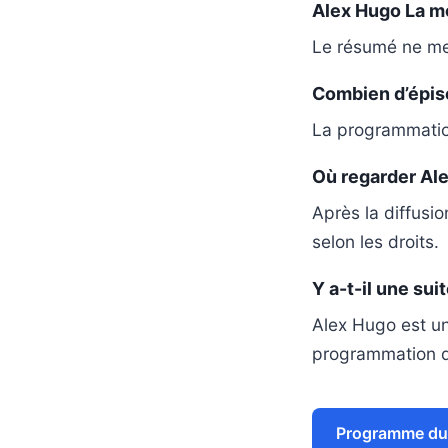
Alex Hugo La mort
Le résumé ne ment
Combien d’épiso
La programmation
Où regarder Ale
Après la diffusio
selon les droits.
Y a-t-il une sui
Alex Hugo est un
programmation d
Programme du 