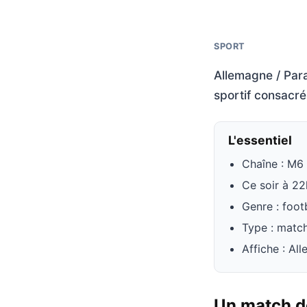
SPORT
Allemagne / Para
sportif consacré
L'essentiel
Chaîne : M6
Ce soir à 2
Genre : foot
Type : match
Affiche : Al
Un match de