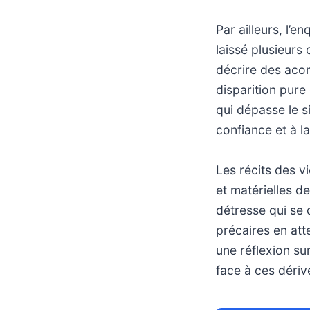
Par ailleurs, l’e
laissé plusieur
décrire des acom
disparition pur
qui dépasse le si
confiance et à l
Les récits des v
et matérielles de
détresse qui se 
précaires en att
une réflexion s
face à ces dériv