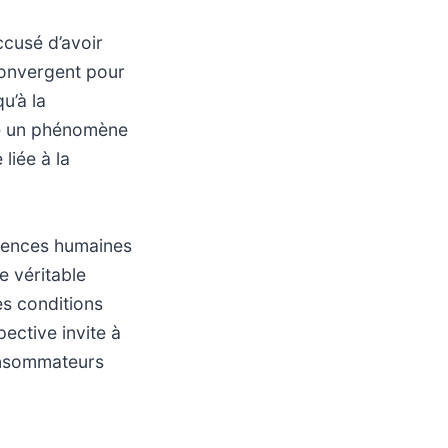
ccusé d’avoir
convergent pour
u’à la
ue un phénomène
liée à la
équences humaines
e véritable
es conditions
ective invite à
consommateurs