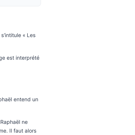
’intitule « Les
e est interprété
aphaël entend un
. Raphaël ne
e. Il faut alors