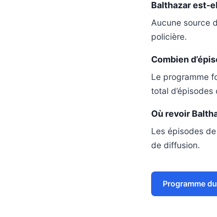
Balthazar est-el
Aucune source d’h
policière.
Combien d’épiso
Le programme fou
total d’épisodes d
Où revoir Balth
Les épisodes de 
de diffusion.
Programme du 