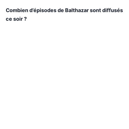
Combien d’épisodes de Balthazar sont diffusés
ce soir ?
Le programme annoncé ici est De chair et de
sang à 23h20. Pour les autres épisodes
éventuels, il faut consulter la grille de TF1 Séries
Films.
Où revoir Balthazar en replay ou en streaming ?
Les épisodes diffusés sur les chaînes du groupe
TF1 peuvent être proposés en replay sur TF1+,
selon disponibilité.
Programme du mardi 07 juillet 2026