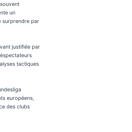
f souvent
ente un
e surprendre par
ant justifiée par
léspectateurs
alyses tactiques
undesliga
ats européens,
ce des clubs