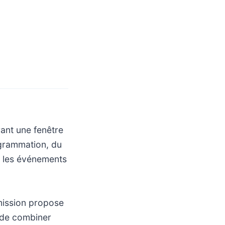
rant une fenêtre
ogrammation, du
r les événements
émission propose
t de combiner