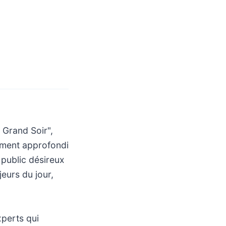
Grand Soir",
tement approfondi
 public désireux
eurs du jour,
xperts qui