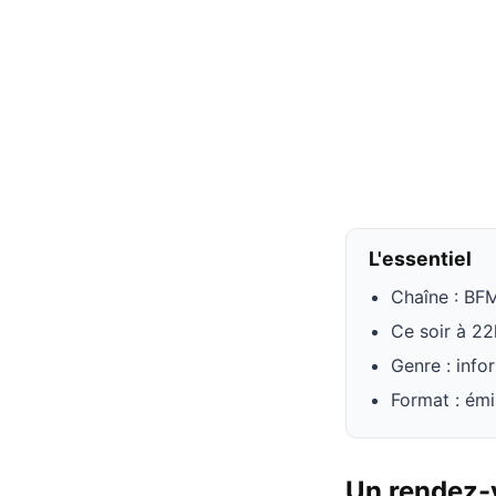
L'essentiel
Chaîne : BF
Ce soir à 2
Genre : info
Format : émi
Un rendez-v