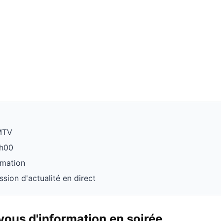
MTV
2h00
rmation
ssion d'actualité en direct
ous d'information en soirée