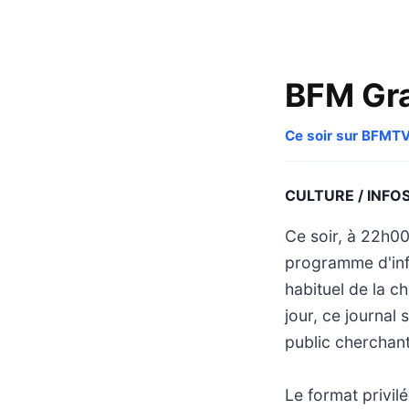
BFM Gra
Ce soir sur BFMT
CULTURE / INFO
Ce soir, à 22h0
programme d'info
habituel de la c
jour, ce journal
public cherchant 
Le format privil