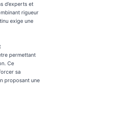
s d’experts et
combinant rigueur
ntinu exige une
t
être permettant
ion. Ce
forcer sa
en proposant une