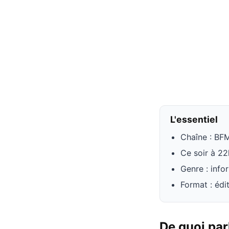
L'essentiel
Chaîne : BF
Ce soir à 2
Genre : info
Format : édi
De quoi pa