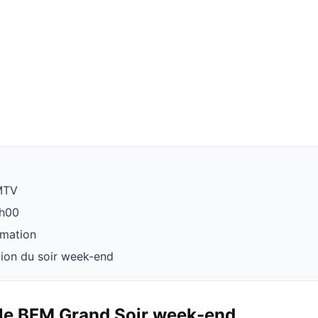
MTV
2h00
rmation
tion du soir week-end
rle BFM Grand Soir week-end