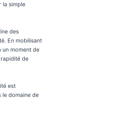
 la simple
fine des
té. En mobilisant
c à un moment de
 rapidité de
té est
s le domaine de