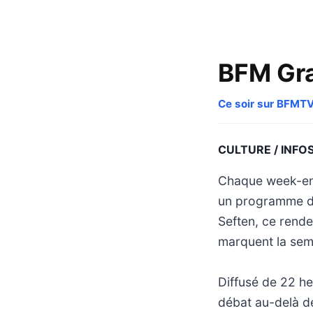
BFM Gra
Ce soir sur BFMT
CULTURE / INFO
Chaque week-end
un programme d’
Seften, ce rend
marquent la sema
Diffusé de 22 he
débat au-delà de