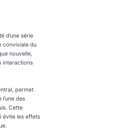
té d’une série
e conviviale du
que nouvelle,
s interactions
ntral, permet
 l’une des
is. Cette
 évite les effets
ue.