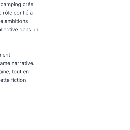
u camping crée
 rôle confié à
le ambitions
ollective dans un
gnent
rame narrative.
ine, tout en
tte fiction