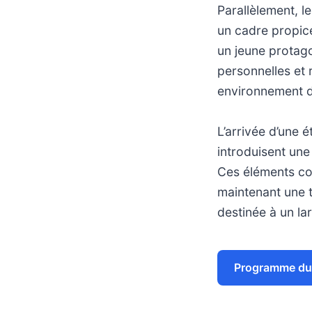
Parallèlement, l
un cadre propice
un jeune protago
personnelles et r
environnement de
L’arrivée d’une 
introduisent une
Ces éléments con
maintenant une t
destinée à un la
Programme du 