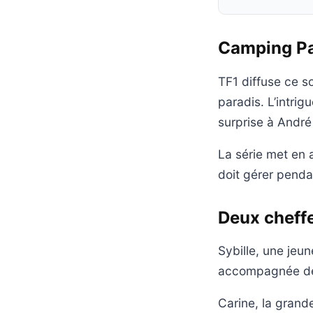
Camping Par
TF1 diffuse ce s
paradis. L’intri
surprise à André
La série met en 
doit gérer pendan
Deux cheffe
Sybille, une jeu
accompagnée de J
Carine, la grande