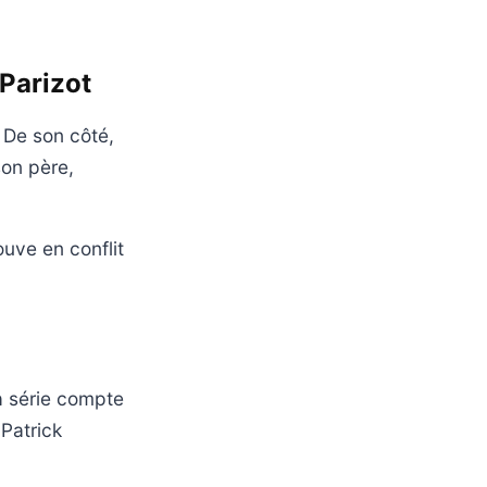
 Parizot
. De son côté,
son père,
ouve en conflit
a série compte
Patrick