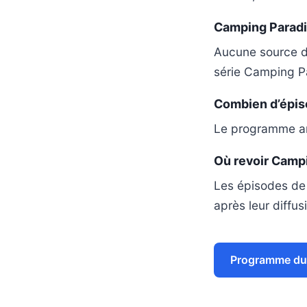
Camping Paradis
Aucune source d’h
série Camping P
Combien d’épiso
Le programme an
Où revoir Campi
Les épisodes de
après leur diffus
Programme du l