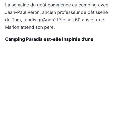
La semaine du goût commence au camping avec
Jean-Paul Véron, ancien professeur de pâtisserie
de Tom, tandis qu’André fête ses 60 ans et que
Marion attend son père.
Camping Paradis est-elle inspirée d’une
histoire vraie ?
Le résumé ne mentionne pas d’histoire vraie.
Camping Paradis est une série de fiction
française.
Où revoir Camping Paradis en replay ?
Les épisodes de Camping Paradis peuvent être
recherchés en replay sur TF1+, selon leur
disponibilité.