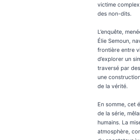
victime complexi
des non-dits.
L’enquête, menée
Élie Semoun, nav
frontière entre 
d’explorer un si
traversé par des
une construction
de la vérité.
En somme, cet ép
de la série, mêl
humains. La mise
atmosphère, confé