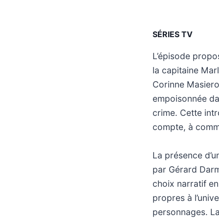
SÉRIES TV
L’épisode propos
la capitaine Mar
Corinne Masiero.
empoisonnée dan
crime. Cette int
compte, à commen
La présence d’un
par Gérard Darmo
choix narratif en
propres à l’univ
personnages. La 