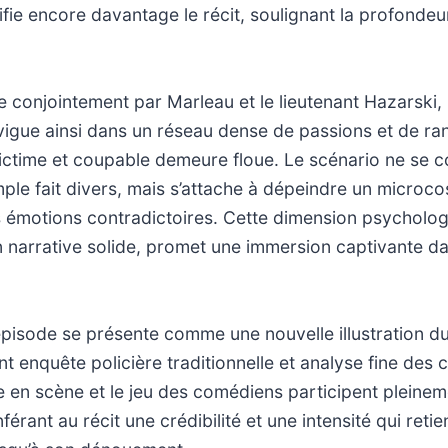
fie encore davantage le récit, soulignant la profondeur
 conjointement par Marleau et le lieutenant Hazarski, 
igue ainsi dans un réseau dense de passions et de ra
victime et coupable demeure floue. Le scénario ne se 
mple fait divers, mais s’attache à dépeindre un micro
 émotions contradictoires. Cette dimension psychologi
 narrative solide, promet une immersion captivante d
isode se présente comme une nouvelle illustration du 
ant enquête policière traditionnelle et analyse fine de
 en scène et le jeu des comédiens participent pleinem
rant au récit une crédibilité et une intensité qui retien