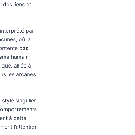
 des liens et
interprété par
ncunes, où la
contente pas
cosme humain
que, alliée à
ans les arcanes
style singulier
s comportements
ent à cette
nent l’attention