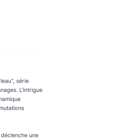
eau", série
nages. L’intrigue
ynamique
 mutations
, déclenche une