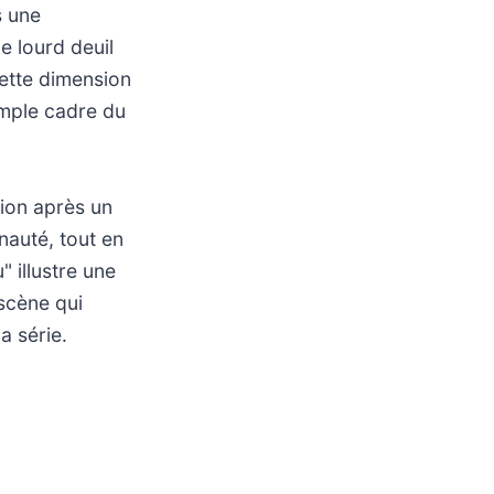
s une
e lourd deuil
Cette dimension
imple cadre du
tion après un
nauté, tout en
 illustre une
scène qui
la série.