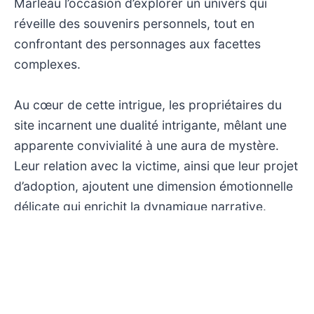
Marleau l’occasion d’explorer un univers qui
réveille des souvenirs personnels, tout en
confrontant des personnages aux facettes
complexes.
Au cœur de cette intrigue, les propriétaires du
site incarnent une dualité intrigante, mêlant une
apparente convivialité à une aura de mystère.
Leur relation avec la victime, ainsi que leur projet
d’adoption, ajoutent une dimension émotionnelle
délicate qui enrichit la dynamique narrative.
Parallèlement, l’enquête met en lumière des
incidents troublants, suggérant que le lieu n’est
pas exempt de tensions sous-jacentes. Les
sabotages récents et le passé chargé du parc