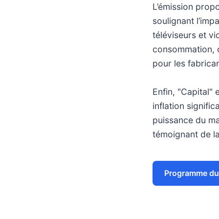
L’émission prop
soulignant l’imp
téléviseurs et v
consommation, où
pour les fabrican
Enfin, "Capital" 
inflation signif
puissance du mar
témoignant de la
Programme du 