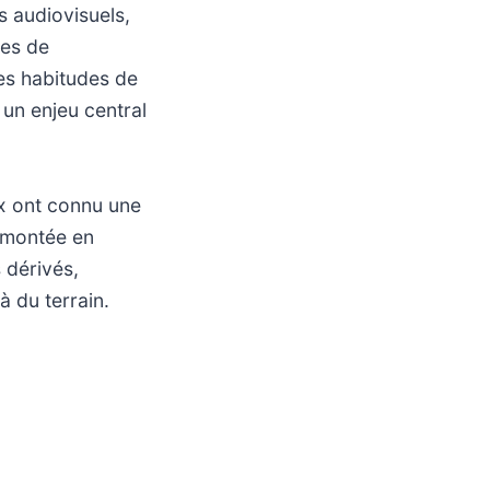
 audiovisuels,
tes de
des habitudes de
 un enjeu central
rix ont connu une
e montée en
 dérivés,
 du terrain.