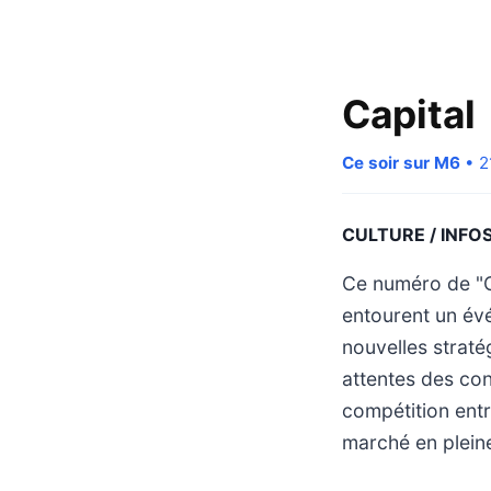
Capital
Ce soir sur M6
• 2
CULTURE / INFO
Ce numéro de "C
entourent un év
nouvelles straté
attentes des con
compétition entr
marché en pleine