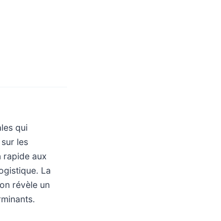
les qui
sur les
n rapide aux
ogistique. La
son révèle un
rminants.