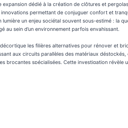
 expansion dédié à la création de clôtures et pergola
s innovations permettant de conjuguer confort et tranqui
lumière un enjeu sociétal souvent sous-estimé : la qu
gé au sein d’un environnement parfois envahissant.
 décortique les filières alternatives pour rénover et br
essant aux circuits parallèles des matériaux déstockés,
es brocantes spécialisées. Cette investigation révèle 
es consommateurs avisés peuvent accéder à des produ
ut en découvrant les rouages d’un marché discret mais 
là du simple aspect économique, ce sujet interroge ég
s stratégies d’achat dans un contexte de consommation 
 dimanche 10 mai 2026
Accueil