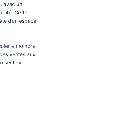
s, avec un
llité. Cette
ête d’un espace
icoler à moindre
 des ventes aux
un secteur
its de qualité à
en pleine
alement la
plus