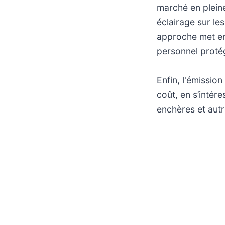
marché en pleine
éclairage sur le
approche met en 
personnel proté
Enfin, l'émission
coût, en s’intér
enchères et autr
dynamique, où l
prix réduits, to
mutation. Au-de
durabilité et le
responsable.
Programme du