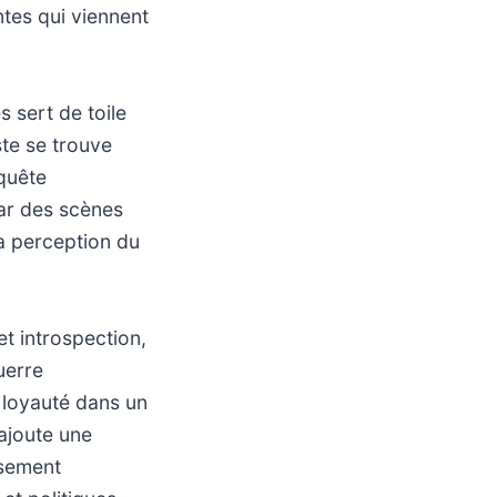
tes qui viennent
 sert de toile
ste se trouve
quête
par des scènes
la perception du
et introspection,
uerre
e loyauté dans un
ajoute une
ssement