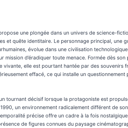
propose une plongée dans un univers de science-ficti
es et quête identitaire. Le personnage principal, une gu
urhumaines, évolue dans une civilisation technologiq
ur mission d’éradiquer toute menace. Formée dès son 
 vivante, elle est pourtant hantée par des souvenirs 
rieusement effacé, ce qui installe un questionnement
 un tournant décisif lorsque la protagoniste est propul
 1990, un environnement radicalement différent de s
 temporalité précise offre un cadre à la fois nostalgiqu
 présence de figures connues du paysage cinématograp