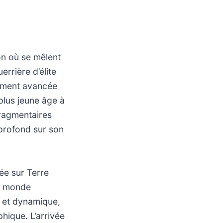
on où se mêlent
errière d’élite
uement avancée
plus jeune âge à
fragmentaires
 profond sur son
sée sur Terre
on monde
e et dynamique,
hique. L’arrivée