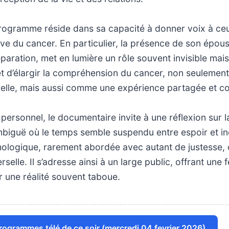
programme réside dans sa capacité à donner voix à ceu
uve du cancer. En particulier, la présence de son épo
paration, met en lumière un rôle souvent invisible mais
 d’élargir la compréhension du cancer, non seuleme
elle, mais aussi comme une expérience partagée et col
 personnel, le documentaire invite à une réflexion sur l
biguë où le temps semble suspendu entre espoir et in
ologique, rarement abordée avec autant de justesse, c
selle. Il s’adresse ainsi à un large public, offrant une
r une réalité souvent taboue.
programmes télé de ce soir (mercredi 04 fevrier 2026)