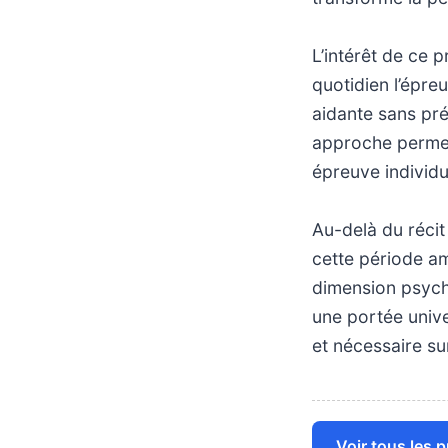
L’intérêt de ce 
quotidien l’épre
aidante sans pré
approche permet
épreuve individu
Au-delà du récit
cette période am
dimension psych
une portée univer
et nécessaire su
Voir tous les 