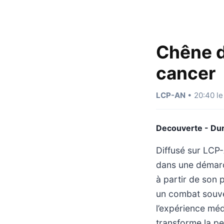
Chêne d
cancer
LCP-AN
• 20:40 le
Decouverte - Du
Diffusé sur LCP-
dans une démarc
à partir de son 
un combat souvent
l’expérience méd
transforme la per