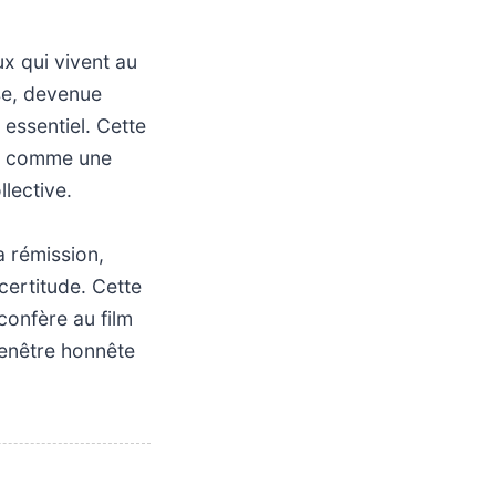
x qui vivent au
use, devenue
 essentiel. Cette
nt comme une
lective.
a rémission,
certitude. Cette
onfère au film
 fenêtre honnête