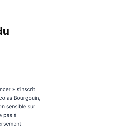
du
cer » s’inscrit
colas Bourgouin,
on sensible sur
e pas à
versement