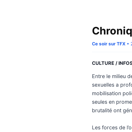
Chroniq
Ce soir sur TFX
• 
CULTURE / INFO
Entre le milieu 
sexuelles a prof
mobilisation pol
seules en promen
brutalité ont gé
Les forces de l’o