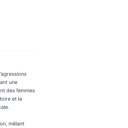
d’agressions
tant une
ment des femmes
oire et la
cale.
ion, mêlant