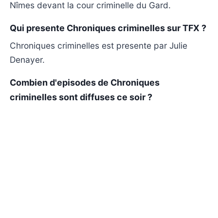
Nîmes devant la cour criminelle du Gard.
Qui presente Chroniques criminelles sur TFX ?
Chroniques criminelles est presente par Julie
Denayer.
Combien d'episodes de Chroniques
criminelles sont diffuses ce soir ?
Le resume fourni mentionne un sujet consacre a
Cyrille Adam, dit « Loup Blanc ». Le nombre total
d'episodes diffuses ce soir n'est pas precise.
Ou regarder Chroniques criminelles en replay
ou streaming ?
Chroniques criminelles est generalement
disponible en replay sur TF1+ apres sa diffusion