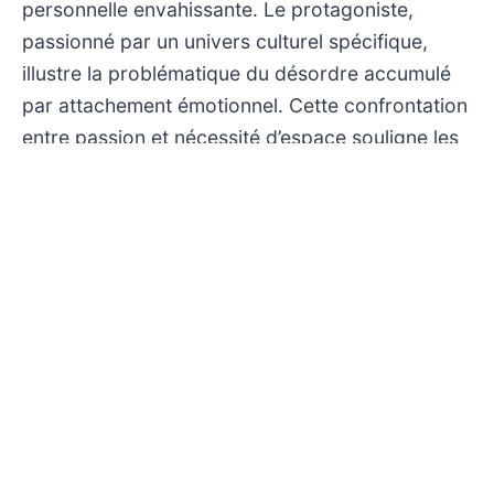
personnelle envahissante. Le protagoniste,
passionné par un univers culturel spécifique,
illustre la problématique du désordre accumulé
par attachement émotionnel. Cette confrontation
entre passion et nécessité d’espace souligne les
tensions inhérentes au processus de tri.
L’émission, tout en conservant une approche
accessible, invite à une réflexion sur la manière
dont les environnements domestiques reflètent
et influencent les états psychologiques. Elle
propose ainsi, au-delà du simple spectacle du
rangement, une lecture nuancée des liens entre
objets, souvenirs et identité.