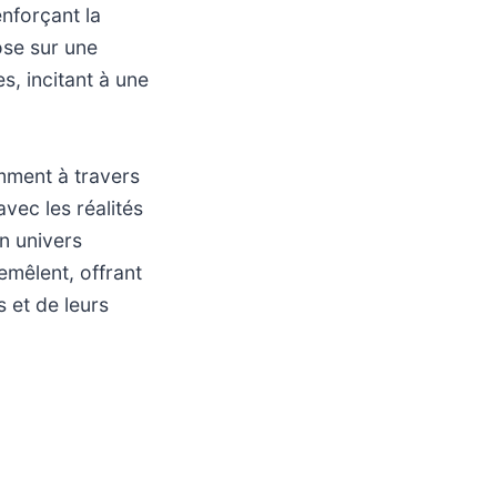
enforçant la
ose sur une
, incitant à une
mment à travers
avec les réalités
un univers
emêlent, offrant
 et de leurs