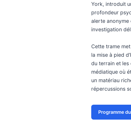
York, introduit u
profondeur psyc
alerte anonyme 
investigation dél
Cette trame met
la mise à pied d’
du terrain et les
médiatique où ét
un matériau rich
répercussions so
Programme du 