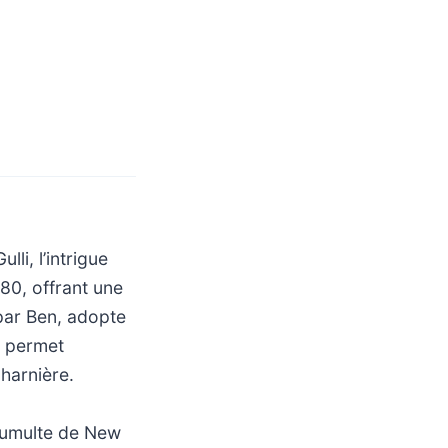
i, l’intrigue
80, offrant une
 par Ben, adopte
i permet
harnière.
 tumulte de New