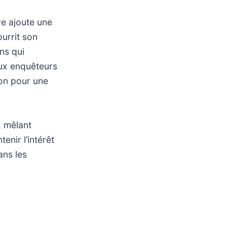
ve ajoute une
urrit son
ns qui
eux enquêteurs
tion pour une
, mêlant
nir l’intérêt
ans les