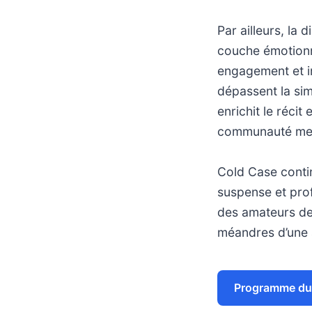
Par ailleurs, la
couche émotionne
engagement et in
dépassent la sim
enrichit le récit
communauté meu
Cold Case contin
suspense et prof
des amateurs de 
méandres d’une a
Programme du