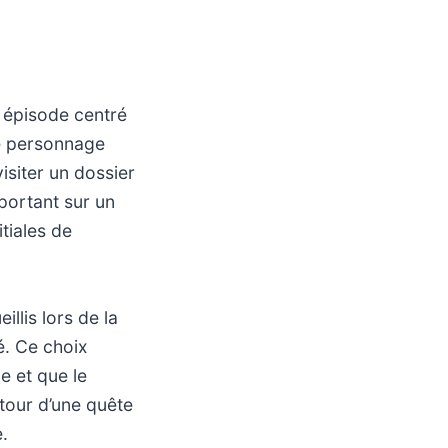
 épisode centré
Le personnage
visiter un dossier
portant sur un
itiales de
llis lors de la
é. Ce choix
e et que le
utour d’une quête
.