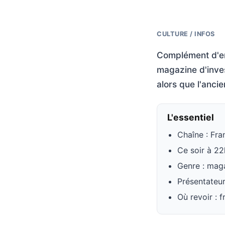
CULTURE / INFOS
Complément d'en
magazine d'inves
alors que l'ancie
L'essentiel
Chaîne : Fra
Ce soir à 2
Genre : maga
Présentateur
Où revoir : f