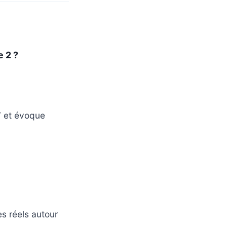
e 2 ?
7 et évoque
es réels autour