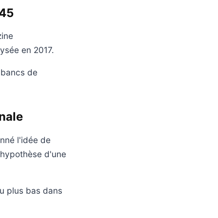
h45
zine
lysée en 2017.
s bancs de
onale
nné l'idée de
l'hypothèse d'une
au plus bas dans