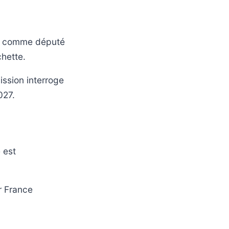
de comme député
chette.
mission interroge
027.
 est
ar France