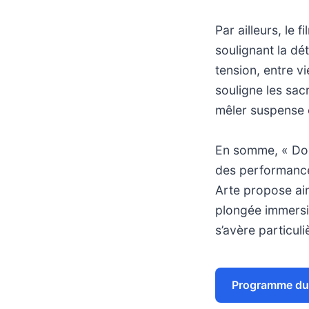
Par ailleurs, le
soulignant la dé
tension, entre vi
souligne les sacr
mêler suspense 
En somme, « Don
des performances
Arte propose ain
plongée immersiv
s’avère particul
Programme du 