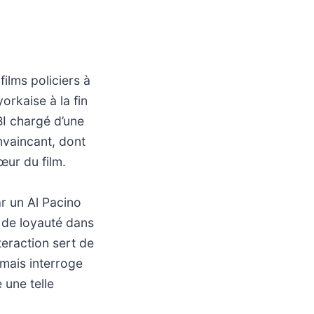
films policiers à
orkaise à la fin
BI chargé d’une
nvaincant, dont
œur du film.
r un Al Pacino
 de loyauté dans
teraction sert de
 mais interroge
 une telle