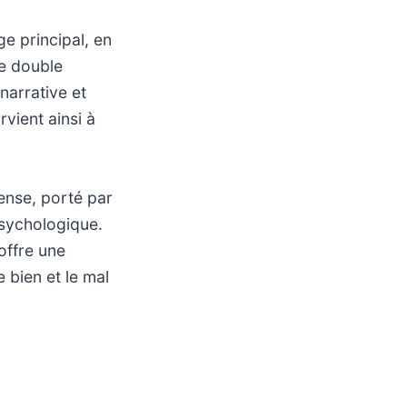
ge principal, en
te double
narrative et
rvient ainsi à
ense, porté par
psychologique.
offre une
 bien et le mal