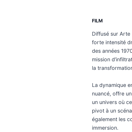
FILM
Diffusé sur Arte
forte intensité 
des années 1970.
mission d’infilt
la transformatio
La dynamique en
nuancé, offre u
un univers où ce
pivot à un scéna
également les co
immersion.