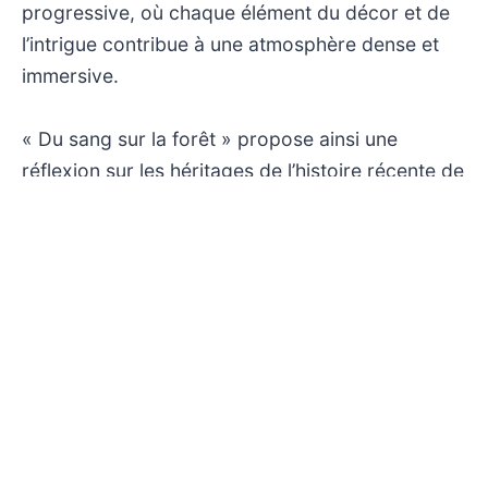
progressive, où chaque élément du décor et de
l’intrigue contribue à une atmosphère dense et
immersive.
« Du sang sur la forêt » propose ainsi une
réflexion sur les héritages de l’histoire récente de
l’Europe de l’Est, tout en offrant un thriller aux
enjeux humains palpables. Le dispositif
dramatique s’appuie sur des personnages
ambivalents et des dialogues mesurés, évitant
les excès pour privilégier une approche réaliste
et nuancée. Arte confirme avec cette production
son engagement envers une fiction exigeante,
capable de conjuguer divertissement et
profondeur.