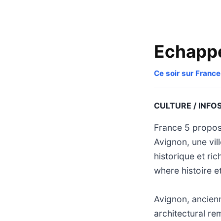
Echappé
Ce soir sur France
CULTURE / INFO
France 5 propos
Avignon, une vil
historique et ri
where histoire 
Avignon, ancienn
architectural re