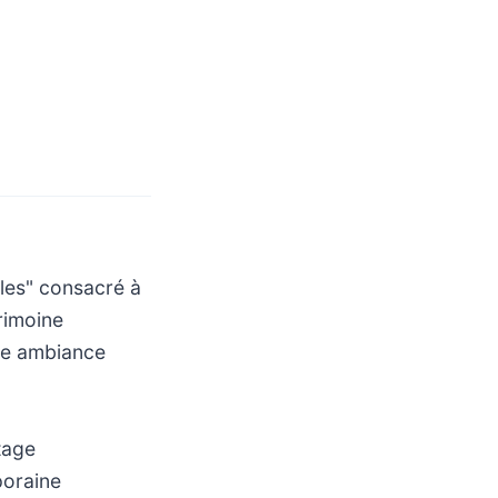
les" consacré à
trimoine
une ambiance
tage
poraine