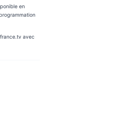
sponible en
a programmation
france.tv avec