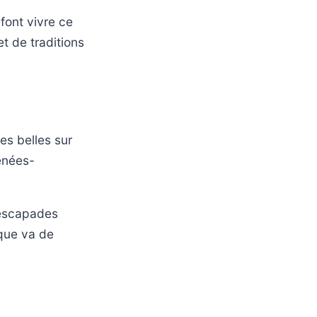
font vivre ce
t de traditions
es belles sur
énées-
 escapades
que va de