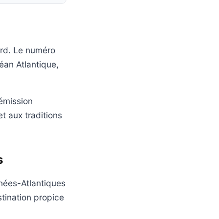
ard. Le numéro
éan Atlantique,
émission
t aux traditions
s
nées-Atlantiques
tination propice