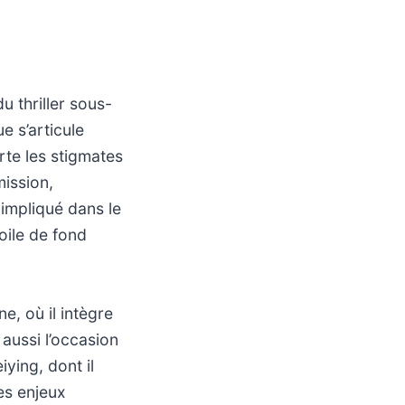
u thriller sous-
e s’articule
rte les stigmates
mission,
 impliqué dans le
oile de fond
e, où il intègre
aussi l’occasion
ying, dont il
es enjeux