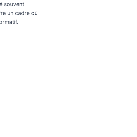
té souvent
fre un cadre où
ormatif.