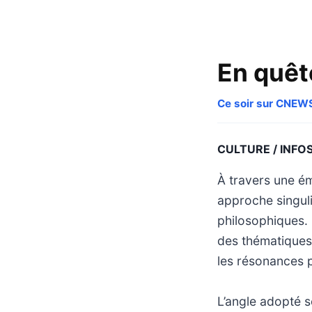
En quêt
Ce soir sur CNEW
CULTURE / INFO
À travers une é
approche singuli
philosophiques.
des thématiques 
les résonances p
L’angle adopté se