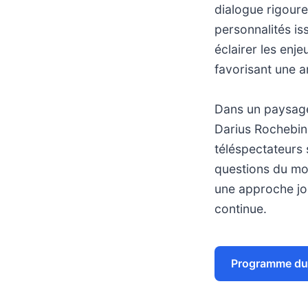
dialogue rigour
personnalités is
éclairer les enj
favorisant une a
Dans un paysage 
Darius Rochebin
téléspectateurs
questions du mom
une approche jour
continue.
Programme du 