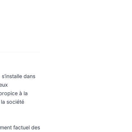
s’installe dans
jeux
propice à la
la société
ement factuel des